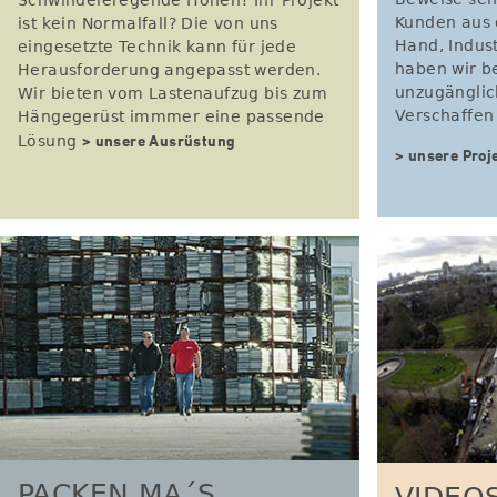
Beweise seh
Schwindeleregende Höhen? Ihr Projekt
Kunden aus 
ist kein Normalfall? Die von uns
Hand, Indus
eingesetzte Technik kann für jede
haben wir b
Herausforderung angepasst werden.
unzugänglich
Wir bieten vom Lastenaufzug bis zum
Verschaffen 
Hängegerüst immmer eine passende
> unsere Ausrüstung
Lösung
> unsere Proj