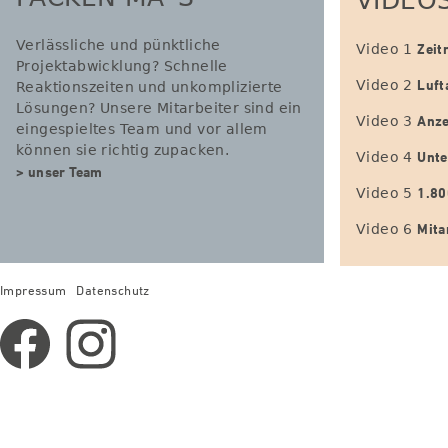
PACKEN MA´S
VIDEO
Verlässliche und pünktliche
Zeit
Video 1
Projektabwicklung? Schnelle
Luf
Video 2
Reaktionszeiten und unkomplizierte
Lösungen? Unsere Mitarbeiter sind ein
Anze
Video 3
eingespieltes Team und vor allem
können sie richtig zupacken.
Unt
Video 4
> unser Team
1.80
Video 5
Mita
Video 6
Impressum
Datenschutz