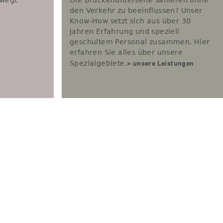
ewegt
Die Brückenunterseite sanieren ohne
den Verkehr zu beeinflussen? Unser
Know-How setzt sich aus über 30
Jahren Erfahrung und speziell
geschultem Personal zusammen. Hier
erfahren Sie alles über unsere
> unsere Leistungen
Spezialgebiete.