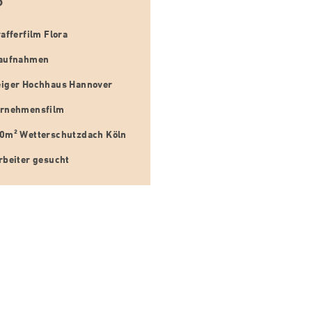
S
rafferfilm Flora
taufnahmen
iger Hochhaus Hannover
ernehmensfilm
0m² Wetterschutzdach Köln
rbeiter gesucht