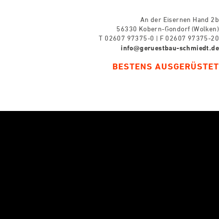
An der Eisernen Hand 2b
56330 Kobern-Gondorf (Wolken)
T 02607 97375-0 | F 02607 97375-20
info@geruestbau-schmiedt.de
BESTENS AUSGERÜSTET