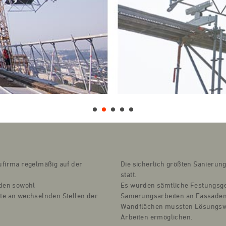
ufirma regelmäßig auf der
Die sicherlich größten Sanieru
statt.
den sowohl
Es wurden sämtliche Festungsge
e an wechselnden Stellen der
Sanierungsarbeiten an Fassaden
Wandflächen mussten Lösungswe
Arbeiten ermöglichen.