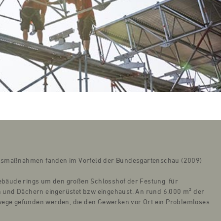
ngsmaßnahmen fanden im Vorfeld der Bundesgartenschau (2009)
bäude rings um den großen Schlosshof der Festung für
 und Dächern eingerüstet bzw eingehaust. An rund 6.000 m² der
ge gefunden werden, die den Gewerken vor Ort ein Problemloses