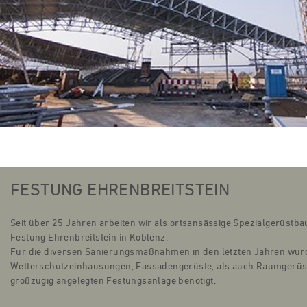
FESTUNG EHRENBREITSTEIN
Seit über 25 Jahren arbeiten wir als ortsansässige Spezialgerüstba
Festung Ehrenbreitstein in Koblenz.
Für die diversen Sanierungsmaßnahmen in den letzten Jahren wur
Wetterschutzeinhausungen, Fassadengerüste, als auch Raumgerüst
großzügig angelegten Festungsanlage benötigt.