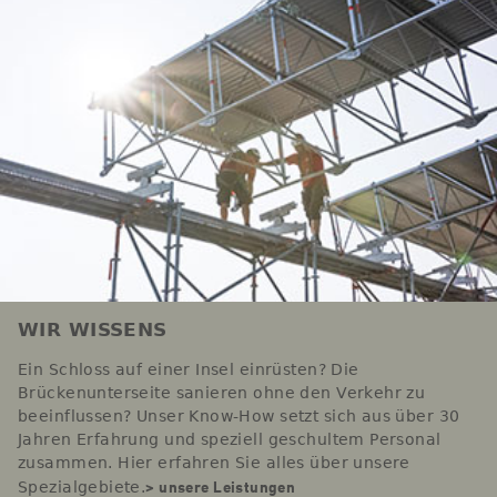
WIR WISSENS
Ein Schloss auf einer Insel einrüsten? Die
Brückenunterseite sanieren ohne den Verkehr zu
beeinflussen? Unser Know-How setzt sich aus über 30
Jahren Erfahrung und speziell geschultem Personal
zusammen. Hier erfahren Sie alles über unsere
> unsere Leistungen
Spezialgebiete.