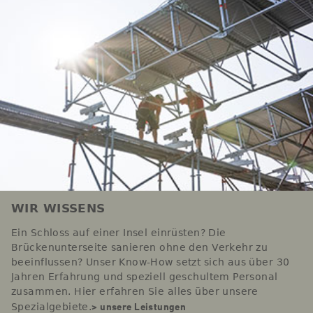
WIR WISSENS
Ein Schloss auf einer Insel einrüsten? Die
Brückenunterseite sanieren ohne den Verkehr zu
beeinflussen? Unser Know-How setzt sich aus über 30
Jahren Erfahrung und speziell geschultem Personal
zusammen. Hier erfahren Sie alles über unsere
> unsere Leistungen
Spezialgebiete.