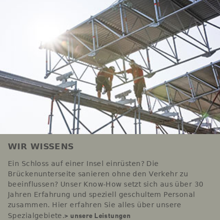
WIR WISSENS
Ein Schloss auf einer Insel einrüsten? Die
Brückenunterseite sanieren ohne den Verkehr zu
beeinflussen? Unser Know-How setzt sich aus über 30
Jahren Erfahrung und speziell geschultem Personal
zusammen. Hier erfahren Sie alles über unsere
> unsere Leistungen
Spezialgebiete.