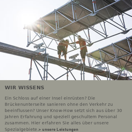
WIR WISSENS
Ein Schloss auf einer Insel einrüsten? Die
Brückenunterseite sanieren ohne den Verkehr zu
beeinflussen? Unser Know-How setzt sich aus über 30
Jahren Erfahrung und speziell geschultem Personal
zusammen. Hier erfahren Sie alles über unsere
> unsere Leistungen
Spezialgebiete.