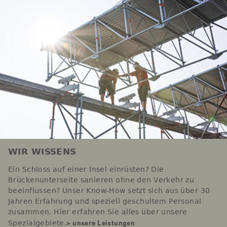
WIR WISSENS
Ein Schloss auf einer Insel einrüsten? Die
Brückenunterseite sanieren ohne den Verkehr zu
beeinflussen? Unser Know-How setzt sich aus über 30
Jahren Erfahrung und speziell geschultem Personal
zusammen. Hier erfahren Sie alles über unsere
> unsere Leistungen
Spezialgebiete.