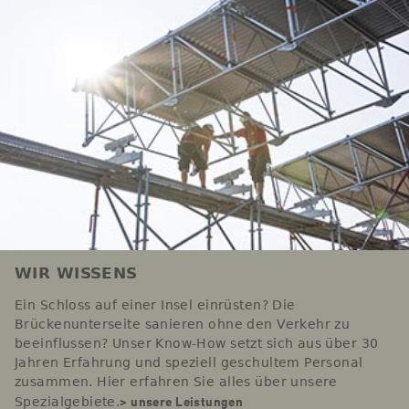
WIR WISSENS
Ein Schloss auf einer Insel einrüsten? Die
Brückenunterseite sanieren ohne den Verkehr zu
beeinflussen? Unser Know-How setzt sich aus über 30
Jahren Erfahrung und speziell geschultem Personal
zusammen. Hier erfahren Sie alles über unsere
> unsere Leistungen
Spezialgebiete.