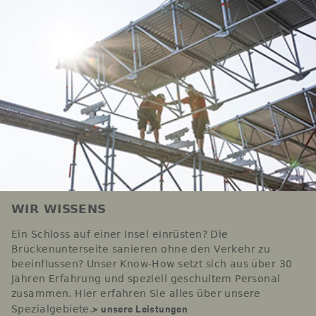
WIR WISSENS
Ein Schloss auf einer Insel einrüsten? Die
Brückenunterseite sanieren ohne den Verkehr zu
beeinflussen? Unser Know-How setzt sich aus über 30
Jahren Erfahrung und speziell geschultem Personal
zusammen. Hier erfahren Sie alles über unsere
> unsere Leistungen
Spezialgebiete.