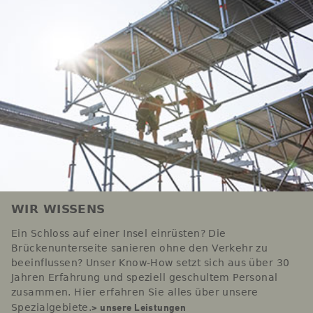
WIR WISSENS
Ein Schloss auf einer Insel einrüsten? Die
Brückenunterseite sanieren ohne den Verkehr zu
beeinflussen? Unser Know-How setzt sich aus über 30
Jahren Erfahrung und speziell geschultem Personal
zusammen. Hier erfahren Sie alles über unsere
> unsere Leistungen
Spezialgebiete.