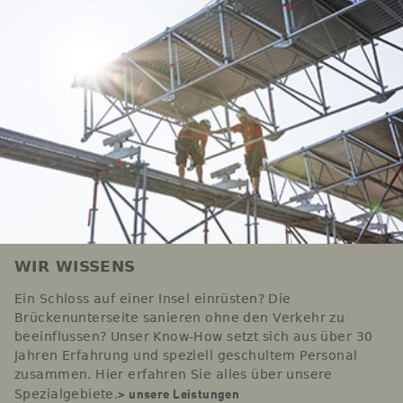
WIR WISSENS
Ein Schloss auf einer Insel einrüsten? Die
Brückenunterseite sanieren ohne den Verkehr zu
beeinflussen? Unser Know-How setzt sich aus über 30
Jahren Erfahrung und speziell geschultem Personal
zusammen. Hier erfahren Sie alles über unsere
> unsere Leistungen
Spezialgebiete.