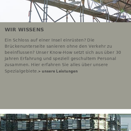
WIR WISSENS
Ein Schloss auf einer Insel einrüsten? Die
Brückenunterseite sanieren ohne den Verkehr zu
beeinflussen? Unser Know-How setzt sich aus über 30
Jahren Erfahrung und speziell geschultem Personal
zusammen. Hier erfahren Sie alles über unsere
> unsere Leistungen
Spezialgebiete.