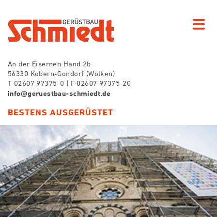
An der Eisernen Hand 2b
56330 Kobern-Gondorf (Wolken)
T 02607 97375-0 | F 02607 97375-20
info@geruestbau-schmiedt.de
BESTENS AUSGERÜSTET